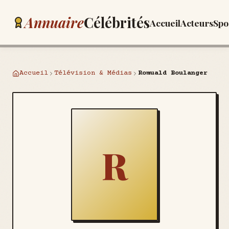
Annuaire
Célébrités
Accueil
Acteurs
Spo
Accueil
Télévision & Médias
Romuald Boulanger
R