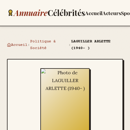
Annuaire
Célébrités
Accueil
Acteurs
Spo
Politique &
LAGUILLER ARLETTE
Accueil
Société
(1940- )