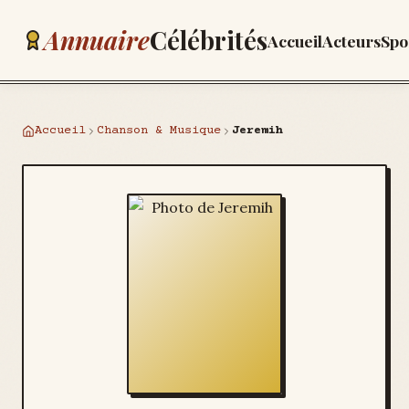
Annuaire
Célébrités
Accueil
Acteurs
Spo
Accueil
Chanson & Musique
Jeremih