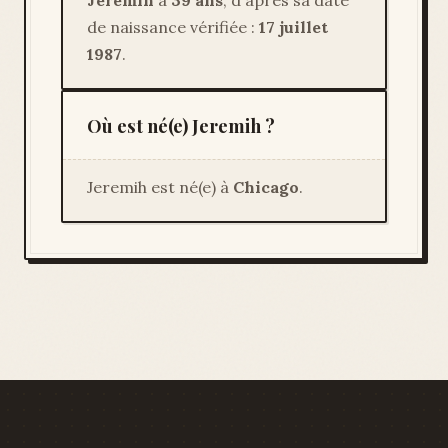
Jeremih
a
39 ans
, d'après sa date
de naissance vérifiée :
17 juillet
1987
.
Où est né(e) Jeremih ?
Jeremih est né(e) à
Chicago
.