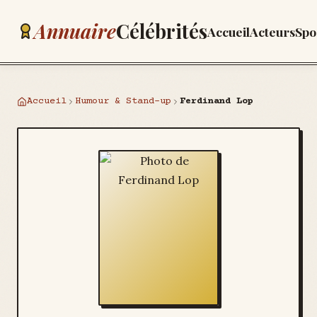
Annuaire
Célébrités
Accueil
Acteurs
Spo
Accueil
Humour & Stand-up
Ferdinand Lop