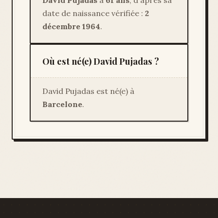
David Pujadas
a
61 ans
, d'après sa
date de naissance vérifiée :
2
décembre 1964
.
Où est né(e) David Pujadas ?
David Pujadas est né(e) à
Barcelone
.