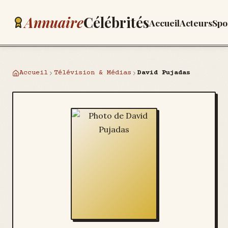
Annuaire
Célébrités
Accueil
Acteurs
Spo
Accueil
Télévision & Médias
David Pujadas