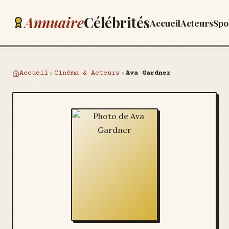
Annuaire
Célébrités
Accueil
Acteurs
Spo
Accueil
Cinéma & Acteurs
Ava Gardner